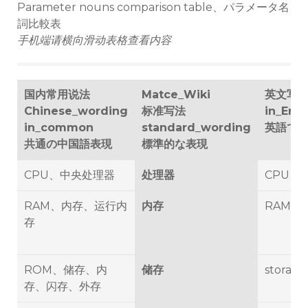
Parameter nouns comparison table、パラメータ名
詞比較表
手机端请横向滑动表格查看内容
国内常用说法
Matce_Wiki
英文写
Chinese_wording
标准写法
in_Engl
in_common
standard_wording
英語で
共通の中国語表現
標準的な表現
CPU、中央处理器
处理器
CPU
RAM、内存、运行内
内存
RAM
存
ROM、储存、内
储存
storage
存、闪存、外存