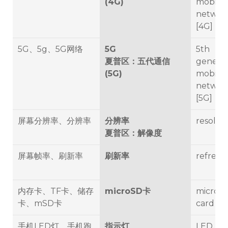
(4G)
mobile
networ
[4G]
5G、5g、5G网络
5G
5th
夏普区：五代通信
generat
(5G)
mobile
networ
[5G]
屏幕分辨率、分辨率
分辨率
resolut
夏普区：解像度
屏幕帧率、刷新率
刷新率
refresh 
内存卡、TF卡、储存
microSD卡
microS
卡、mSD卡
card
手机LED灯、手机跑
指示灯
LED