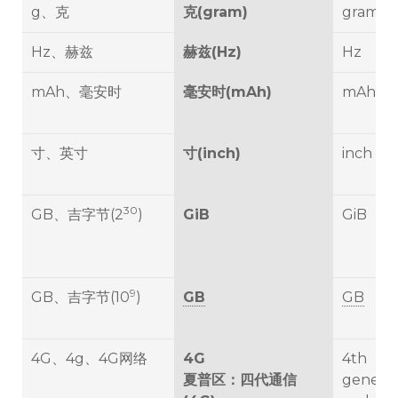
g、克
克(gram)
gram [g
Hz、赫兹
赫兹(Hz)
Hz
mAh、毫安时
毫安时(mAh)
mAh
寸、英寸
寸(inch)
inch
30
GB、吉字节(2
)
GiB
GiB
9
GB、吉字节(10
)
GB
GB
4G、4g、4G网络
4G
4th
夏普区：四代通信
generat