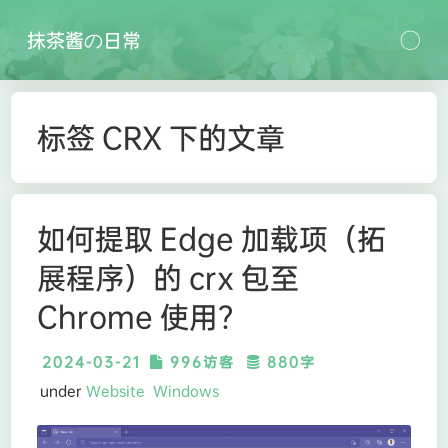
抹茶酱の日常
标签 CRX 下的文章
如何提取 Edge 加载项（拓
展程序）的 crx 包至
Chrome 使用？
2024-03-21
996访客
880字
under
Website
Windows