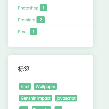
Photoshop
1
Premiere
2
Emoji
1
标签
html
Wallpaper
Genshin Impact
javascript