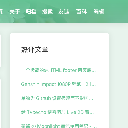
页
关于
归档
搜索
友链
百科
编辑
热评文章
一个极简的纯HTML footer 网页底栏
Genshin Impact 1080P 壁纸：2.1版「韶光抚月」「逐月节」刻晴、香菱壁纸【2014x1132】【16:9】
单独为 Github 设置代理而不影响其他 Git 仓库（如 Gitee）的操作
给 Typecho 博客添加 Live 2D 看板娘的笔记
茶酱 の Moonlight 串流使用笔记 - 做拓展屏、云游戏、云主机等