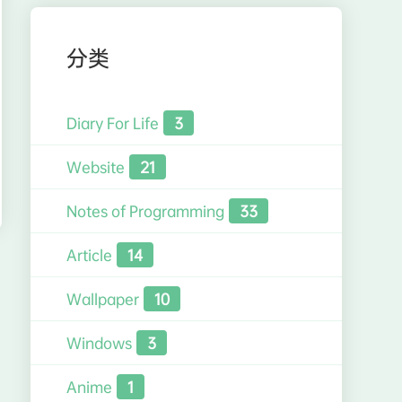
分类
Diary For Life
3
Website
21
Notes of Programming
33
Article
14
Wallpaper
10
Windows
3
Anime
1