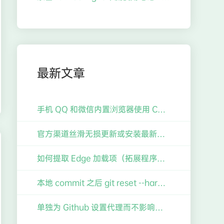
最新文章
手机 QQ 和微信内置浏览器使用 Chrome 进行调试
官方渠道丝滑无损更新或安装最新版 Windows 11 指南（含仅需一行极简命令搞定 TPM 限制）
如何提取 Edge 加载项（拓展程序）的 crx 包至 Chrome 使用？
本地 commit 之后 git reset --hard 了之前的版本如何找回并恢复
单独为 Github 设置代理而不影响其他 Git 仓库（如 Gitee）的操作