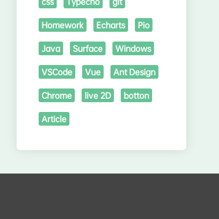
css
Typecho
git
Homework
Echarts
Pio
Java
Surface
Windows
VSCode
Vue
Ant Design
Chrome
live 2D
botton
Article