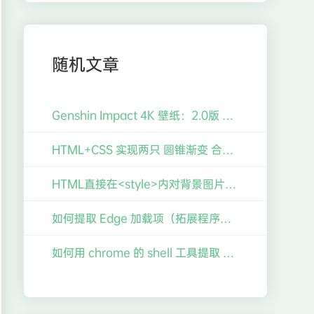
随机文章
Genshin Impact 4K 壁纸：2.0版 KV主视觉图「不动鸣神，泡影断灭」宵宫 & 神里绫华 拼接壁纸 【3840x2160】【16:9】
HTML+CSS 实现两只 圆锥渐变 合并形成的光台样式
HTML直接在<style>内对背景图片做渐变颜色遮罩【滤镜】
如何提取 Edge 加载项（拓展程序）的 crx 包至 Chrome 使用？
如何用 chrome 的 shell 工具提取 FydeOS 的 firmware 驱动固件 (For You 11.4 Surface Pro 5)