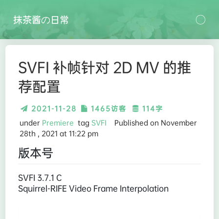
抹茶酱の日常
SVFI 补帧针对 2D MV 的推
荐配置
2021-11-28
1465访客
114字
under
Premiere
tag
SVFI
Published on November
28th , 2021 at 11:22 pm
版本号
SVFI 3.7.1 C
Squirrel-RIFE Video Frame Interpolation