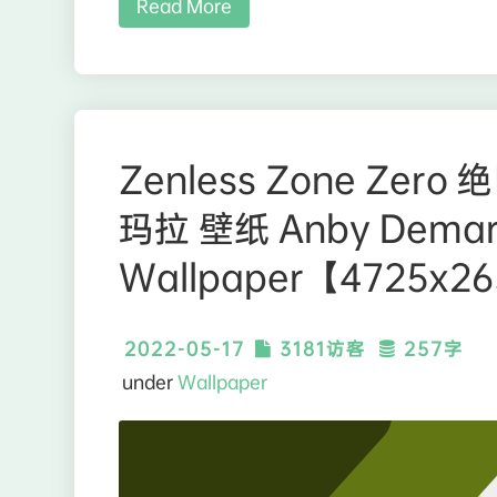
Read More
Zenless Zone Zer
玛拉 壁纸 Anby Dema
Wallpaper【4725x2
2022-05-17
3181访客
257字
under
Wallpaper