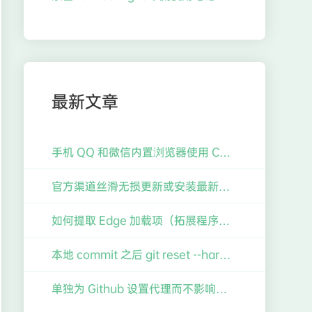
最新文章
手机 QQ 和微信内置浏览器使用 Chrome 进行调试
官方渠道丝滑无损更新或安装最新版 Windows 11 指南（含仅需一行极简命令搞定 TPM 限制）
如何提取 Edge 加载项（拓展程序）的 crx 包至 Chrome 使用？
本地 commit 之后 git reset --hard 了之前的版本如何找回并恢复
单独为 Github 设置代理而不影响其他 Git 仓库（如 Gitee）的操作