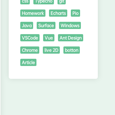
css
Typecho
git
Homework
Echarts
Pio
Java
Surface
Windows
VSCode
Vue
Ant Design
Chrome
live 2D
botton
Article