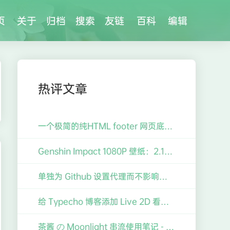
页
关于
归档
搜索
友链
百科
编辑
热评文章
一个极简的纯HTML footer 网页底栏
Genshin Impact 1080P 壁纸：2.1版「韶光抚月」「逐月节」刻晴、香菱壁纸【2014x1132】【16:9】
单独为 Github 设置代理而不影响其他 Git 仓库（如 Gitee）的操作
给 Typecho 博客添加 Live 2D 看板娘的笔记
茶酱 の Moonlight 串流使用笔记 - 做拓展屏、云游戏、云主机等