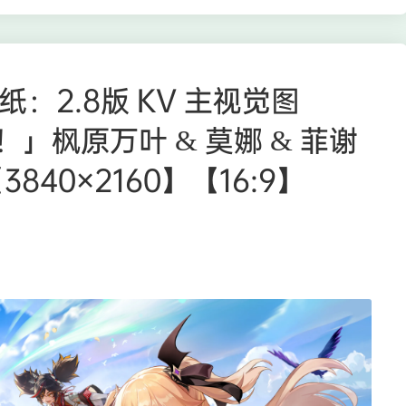
K 壁纸：2.8版 KV 主视觉图
」枫原万叶 & 莫娜 & 菲谢
840×2160】【16:9】