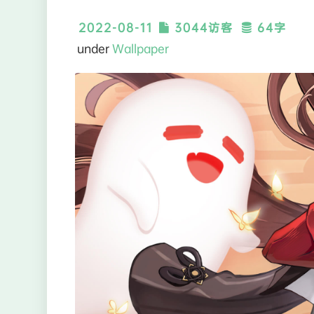
2022-08-11
3044访客
64字
under
Wallpaper