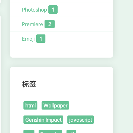
Photoshop
1
Premiere
2
Emoji
1
标签
html
Wallpaper
Genshin Impact
javascript