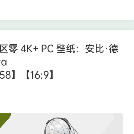
o 绝区零 4K+ PC 壁纸：安比·德
ra
658】【16:9】