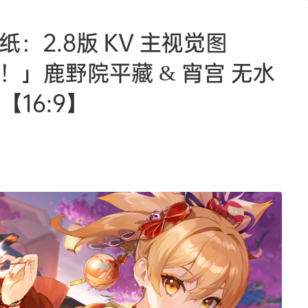
K 壁纸：2.8版 KV 主视觉图
！」鹿野院平藏 & 宵宫 无水
【16:9】