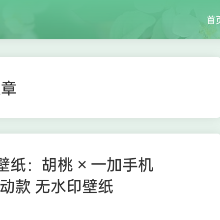
首
文章
.5K 壁纸：胡桃 × 一加手机
O 联动款 无水印壁纸