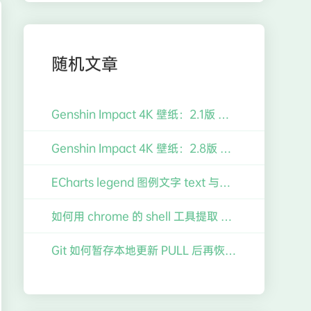
随机文章
Genshin Impact 4K 壁纸：2.1版 主线任务「千手百眼，天下人间」雷电将军 & 心海 壁纸【3840x2160】【16:9】
Genshin Impact 4K 壁纸：2.8版 KV 主视觉图 1「仲夏！幻夜？奇想曲！」枫原万叶 & 莫娜 & 菲谢尔 & 辛焱 无水印壁纸 【3840×2160】【16:9】
ECharts legend 图例文字 text 与图标 icon 对齐
如何用 chrome 的 shell 工具提取 FydeOS 的 firmware 驱动固件 (For You 11.4 Surface Pro 5)
Git 如何暂存本地更新 PULL 后再恢复本地更新? 如何撤销 Commit?