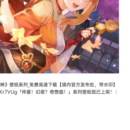
源《原神》壁纸系列_免费高速下载【境内官方发布处，带水印】
Phc9sr_J5Kr7VUg「仲夏！幻夜？奇想曲！」系列壁纸现已上架！ |