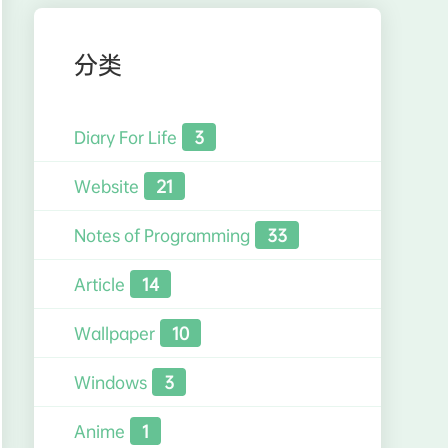
分类
Diary For Life
3
Website
21
Notes of Programming
33
Article
14
Wallpaper
10
Windows
3
Anime
1