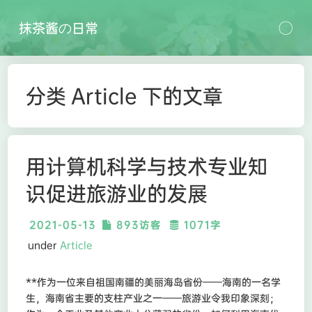
抹茶酱の日常
分类 Article 下的文章
用计算机科学与技术专业知
识促进旅游业的发展
2021-05-13
893访客
1071字
under
Article
**作为一位来自祖国南疆的美丽海岛省份——海南的一名学
生，海南省主要的支柱产业之一——旅游业令我印象深刻；